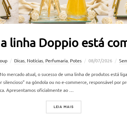
a linha Doppio está co
Postado
roup
Dicas
,
Notícias
,
Perfumaria
,
Potes
08/07/2026
Sem
em
No mercado atual, o sucesso de uma linha de produtos está ligad
silencioso” na gôndola ou no e-commerce, responsável por provo
ca. Apresentamos oficialmente ao …
“AGORA A LINHA DOPPIO E
LEIA MAIS