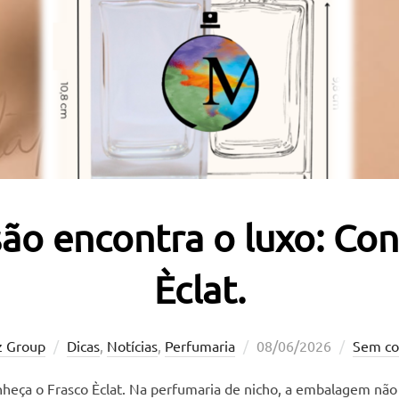
ão encontra o luxo: Co
Èclat.
Postado
z Group
Dicas
,
Notícias
,
Perfumaria
08/06/2026
Sem co
em
nheça o Frasco Èclat. Na perfumaria de nicho, a embalagem não