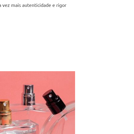
a vez mais autenticidade e rigor
RA O LUXO: CONHEÇA O FRASCO ÈCLAT.”