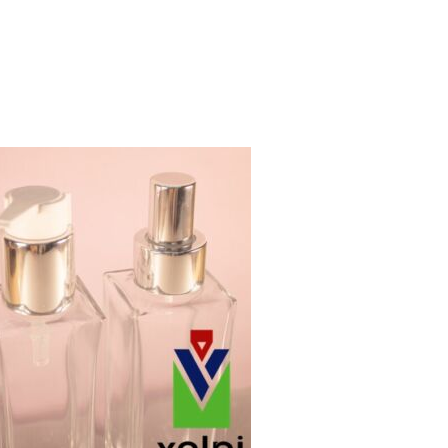
FUME É MUITO MAIS DO QUE UM DETALHE TÉCNICO”