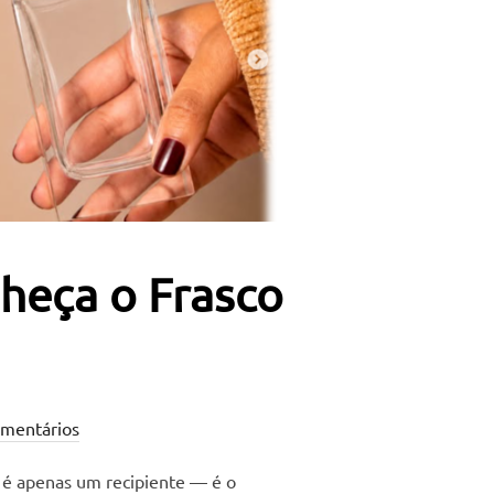
nheça o Frasco
mentários
 é apenas um recipiente — é o