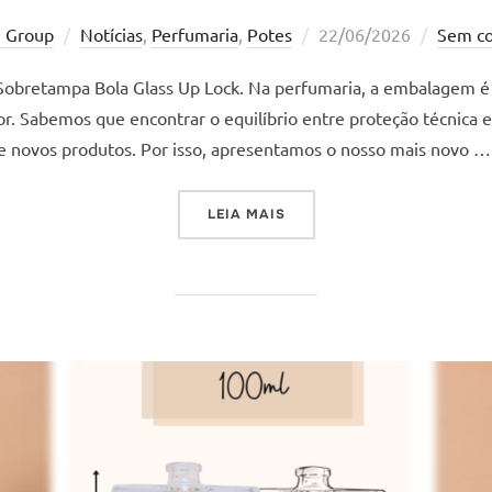
Postado
z Group
Notícias
,
Perfumaria
,
Potes
22/06/2026
Sem co
em
Sobretampa Bola Glass Up Lock. Na perfumaria, a embalagem é 
or. Sabemos que encontrar o equilíbrio entre proteção técnica 
e novos produtos. Por isso, apresentamos o nosso mais novo …
“VERSATILIDADE QUE TRA
LEIA MAIS