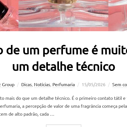
 de um perfume é muit
um detalhe técnico
Postado
z Group
Dicas
,
Notícias
,
Perfumaria
15/05/2026
Sem co
em
mais do que um detalhe técnico. É o primeiro contato tátil e
erfumaria, a percepção de valor de uma fragrância começa pel
tem de alto padrão, cada …