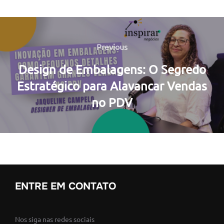
Navegação
de
Previous
Previous
Post
Design de Embalagens: O Segredo
Estratégico para Alavancar Vendas
no PDV
ENTRE EM CONTATO
Nos siga nas redes sociais