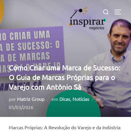
Pular
Pesquisar
para
ALTE
por:
o
conteúdo
Como Criar uma Marca de Sucesso:
O Guia de Marcas Próprias para o
Varejo com Antônio Sá
Postado
por
Matriz Group
em
Dicas
,
Notícias
on
em
05/03/2026
Marcas Próprias: A Revolução do Varejo e da Indústria