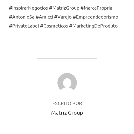
#InspirarNegocios #MatrizGroup #MarcaPropria
#AntonioSa #Amicci #Varejo #Empreendedorismo
#PrivateLabel #Cosmeticos #MarketingDeProduto
AUTOR DO POST
ESCRITO POR
Matriz Group