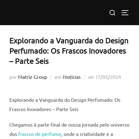
Pular
Pesquisar
para
ALTE
por:
o
conteúdo
Explorando a Vanguarda do Design
Perfumado: Os Frascos Inovadores
– Parte Seis
Postado
por
Matriz Group
em
Notícias
on
17/05/2024
em
Explorando a Vanguarda do Design Perfumado: Os
Frascos Inovadores – Parte Seis
Chegamos à parte final de nossa jornada pelo universo
dos
frascos de perfume
, onde a criatividade e a