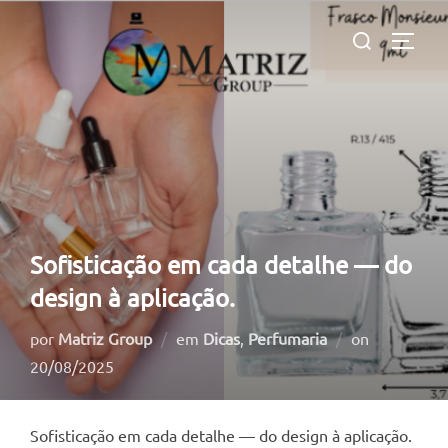
Pular
Pesquisar
para
ALTE
por:
o
conteúdo
Sofisticação em cada detalhe — do
design à aplicação.
Postado
por
Matriz Group
em
Dicas
,
Perfumaria
on
em
20/08/2025
Sofisticação em cada detalhe — do design à aplicação.