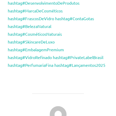
hashtag
#
DesenvolvimentoDeProdutos
hashtag
#
MarcaDeCosméticos
hashtag
#
FrascosDeVidro
hashtag
#
ContaGotas
hashtag
#
BelezaNatural
hashtag
#
CosméticosNaturais
hashtag
#
SkincareDeLuxo
hashtag
#
EmbalagemPremium
hashtag
#
VidroRefinado
hashtag
#
PrivateLabelBrasil
hashtag
#
PerfumariaFina
hashtag
#
Lançamentos2025
AUTOR DO POST