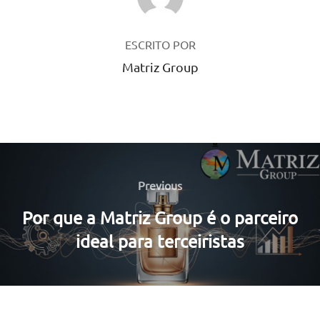
ESCRITO POR
Matriz Group
Navegação
de
Previous
Previous
Post
Por que a Matriz Group é o parceiro
ideal para terceiristas