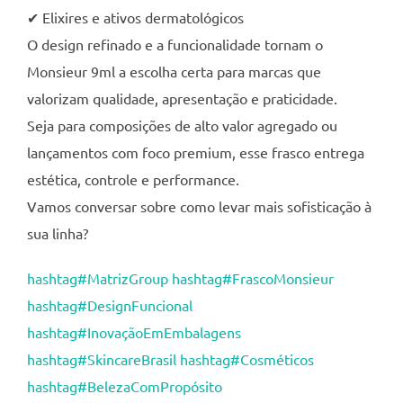
✔ Elixires e ativos dermatológicos
O design refinado e a funcionalidade tornam o
Monsieur 9ml a escolha certa para marcas que
valorizam qualidade, apresentação e praticidade.
Seja para composições de alto valor agregado ou
lançamentos com foco premium, esse frasco entrega
estética, controle e performance.
Vamos conversar sobre como levar mais sofisticação à
sua linha?
hashtag
#
MatrizGroup
hashtag
#
FrascoMonsieur
hashtag
#
DesignFuncional
hashtag
#
InovaçãoEmEmbalagens
hashtag
#
SkincareBrasil
hashtag
#
Cosméticos
hashtag
#
BelezaComPropósito