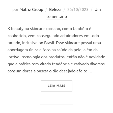
Postado
por
Matriz Group
Beleza
25/10/2023
Um
em
comentário
K-beauty ou skincare coreano, como também é
conhecido, vem conseguindo admiradores em todo
mundo, inclusive no Brasil. Esse skincare possui uma
abordagem única e foco na saúde da pele, além da
incrível tecnologia dos produtos, então não é novidade
que a prática tem virado tendência e cativado diversos
consumidores a buscar o tão desejado efeito …
“K-BEAUTY – TENDÊNCIA D
LEIA MAIS