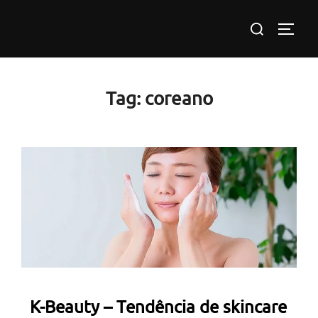
Pular
Pesquisar
para
ALTE
por:
o
conteúdo
Tag:
coreano
K-Beauty – Tendência de skincare