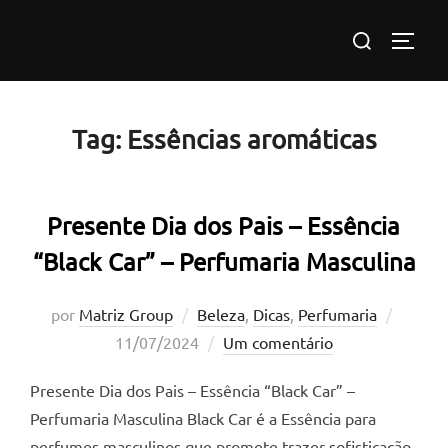
Pular
Pesquisar
para
ALTE
por:
o
conteúdo
Tag:
Essências aromáticas
Presente Dia dos Pais – Essência
“Black Car” – Perfumaria Masculina
Postad
por
Matriz Group
Beleza
,
Dicas
,
Perfumaria
em
11/07/2024
Um comentário
Presente Dia dos Pais – Essência “Black Car” –
Perfumaria Masculina Black Car é a Essência para
perfumes masculinos que promete trazer sofisticação