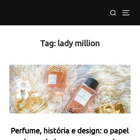
Pular
Pesquisar
para
ALTE
por:
o
conteúdo
Tag:
lady million
Perfume, história e design: o papel