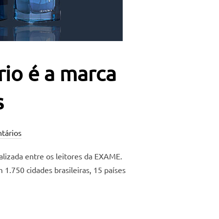
io é a marca
s
tários
alizada entre os leitores da EXAME.
1.750 cidades brasileiras, 15 países
S, O BOTICÁRIO É A MARCA PREFERIDA DOS BRASILEIROS”