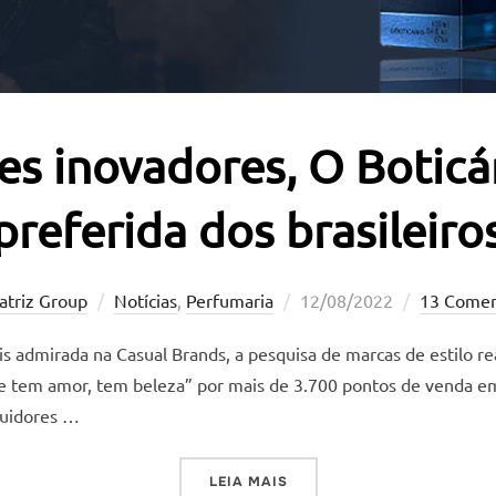
s inovadores, O Boticár
preferida dos brasileiro
Postado
atriz Group
Notícias
,
Perfumaria
12/08/2022
13 Comen
em
is admirada na Casual Brands, a pesquisa de marcas de estilo re
e tem amor, tem beleza” por mais de 3.700 pontos de venda em 
guidores …
“COM PERFUMES INOVADORE
LEIA MAIS