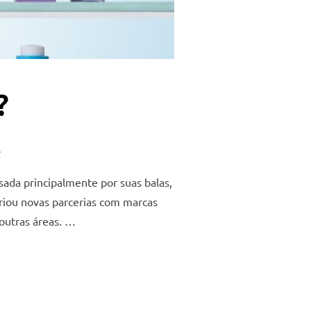
?
s
ada principalmente por suas balas,
criou novas parcerias com marcas
outras áreas. …
O?”