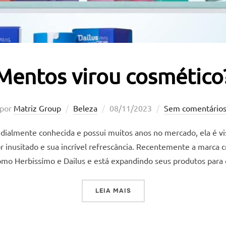
Mentos virou cosmético
Postado
por
Matriz Group
Beleza
08/11/2023
Sem comentário
em
almente conhecida e possui muitos anos no mercado, ela é vis
r inusitado e sua incrível refrescância. Recentemente a marca 
 Herbissímo e Dailus e está expandindo seus produtos para 
“MENTOS VIROU COSMÉTIC
LEIA MAIS