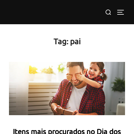
Pular
Pesquisar
para
ALTE
por:
o
conteúdo
Tag:
pai
Itens mais procurados no Dia dos