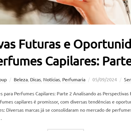
vas Futuras e Oportuni
erfumes Capilares: Parte
Postado
oup
Beleza
,
Dicas
,
Notícias
,
Perfumaria
05/09/2024
Se
em
s para Perfumes Capilares: Parte 2 Analisando as Perspectivas
rfumes capilares é promissor, com diversas tendências e oport
s: Diversas marcas já se consolidaram no mercado de perfumes 
…