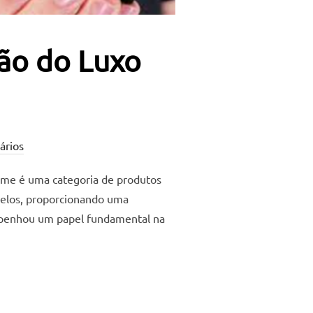
ão do Luxo
ários
ume é uma categoria de produtos
belos, proporcionando uma
empenhou um papel fundamental na
 EM ASCENSÃO DO LUXO ACESSÍVEL – PARTE 1”