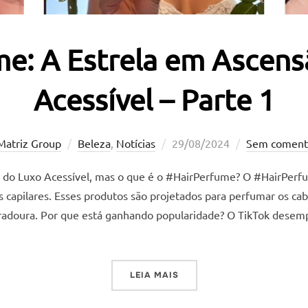
e: A Estrela em Ascens
Acessível – Parte 1
Postado
Matriz Group
Beleza
,
Notícias
29/08/2024
Sem coment
em
 do Luxo Acessível, mas o que é o #HairPerfume? O #HairPerf
 capilares. Esses produtos são projetados para perfumar os ca
duradoura. Por que está ganhando popularidade? O TikTok des
“HAIRPERFUME: A ESTRELA
LEIA MAIS