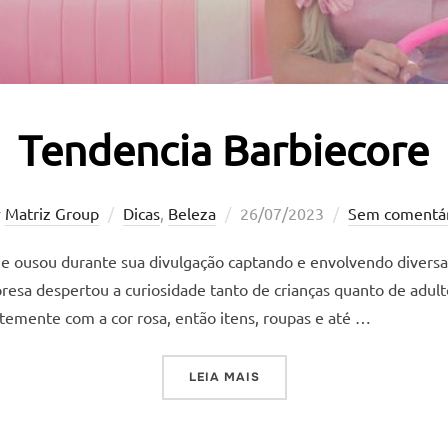
Tendencia Barbiecore
Postado
r
Matriz Group
Dicas
,
Beleza
26/07/2023
Sem comentár
em
ie ousou durante sua divulgação captando e envolvendo divers
sa despertou a curiosidade tanto de crianças quanto de adulto
temente com a cor rosa, então itens, roupas e até …
“TENDENCIA BARBIECORE”
LEIA MAIS