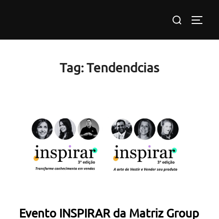
Pular
Pesquisar
para
ALTE
por:
o
conteúdo
Tag:
Tendendcias
Evento INSPIRAR da Matriz Group