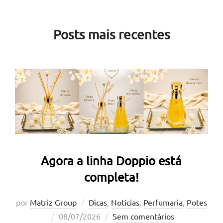
baixo
até
Posts mais recentes
o
conteúdo
Agora a linha Doppio está
completa!
por
Matriz Group
Dicas
,
Notícias
,
Perfumaria
,
Potes
Postado
08/07/2026
Sem comentários