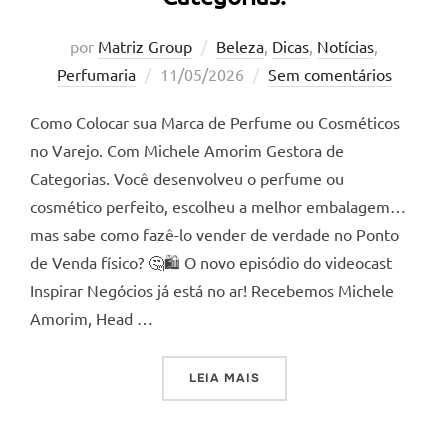
por
Matriz Group
Beleza
,
Dicas
,
Notícias
,
Postado
Perfumaria
11/05/2026
Sem comentários
em
Como Colocar sua Marca de Perfume ou Cosméticos
no Varejo. Com Michele Amorim Gestora de
Categorias. Você desenvolveu o perfume ou
cosmético perfeito, escolheu a melhor embalagem…
mas sabe como fazê-lo vender de verdade no Ponto
de Venda físico? 🤔🛍️ O novo episódio do videocast
Inspirar Negócios já está no ar! Recebemos Michele
Amorim, Head …
“COMO COLOCAR SUA MARC
LEIA MAIS