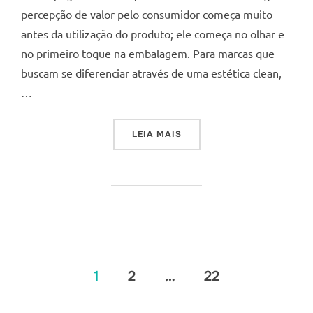
percepção de valor pelo consumidor começa muito
antes da utilização do produto; ele começa no olhar e
no primeiro toque na embalagem. Para marcas que
buscam se diferenciar através de uma estética clean,
…
“VÁLVULAS PARA SABONETE
LEIA MAIS
Paginação
1
2
…
22
de