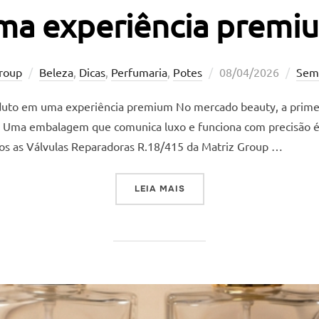
ma experiência premi
Postado
roup
Beleza
,
Dicas
,
Perfumaria
,
Potes
08/04/2026
Sem
em
duto em uma experiência premium No mercado beauty, a primeir
e. Uma embalagem que comunica luxo e funciona com precisão
 as Válvulas Reparadoras R.18/415 da Matriz Group …
“O DETALHE QUE TRANSFO
LEIA MAIS