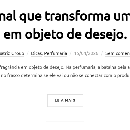
inal que transforma um
em objeto de desejo.
Postado
atriz Group
Dicas
,
Perfumaria
15/04/2026
Sem coment
em
fragrância em objeto de desejo. Na perfumaria, a batalha pela
ar no frasco determina se ele vai ou não se conectar com o pro
“O DETALHE FINAL QUE TR
LEIA MAIS