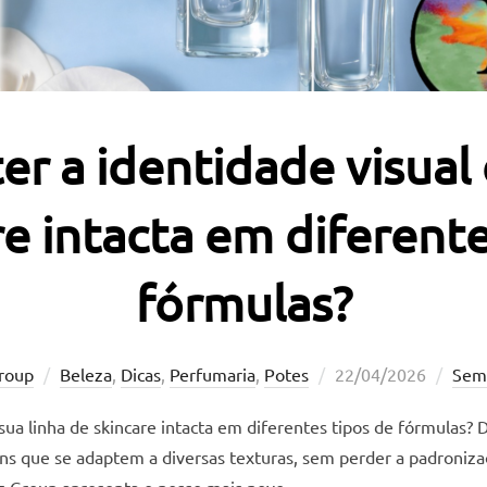
 a identidade visual 
re intacta em diferente
fórmulas?
Postado
roup
Beleza
,
Dicas
,
Perfumaria
,
Potes
22/04/2026
Sem
em
sua linha de skincare intacta em diferentes tipos de fórmulas?
s que se adaptem a diversas texturas, sem perder a padronizaç
riz Group apresenta o nosso mais novo …