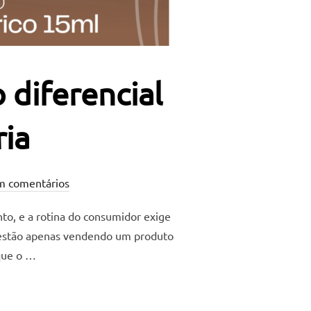
 diferencial
ria
m comentários
to, e a rotina do consumidor exige
 estão apenas vendendo um produto
 que o …
BILIDADE NO DIFERENCIAL DA SUA LINHA DE PERFUMARIA”