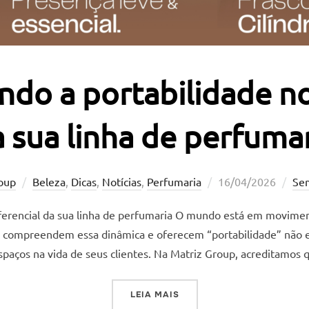
do a portabilidade no
 sua linha de perfuma
Postado
oup
Beleza
,
Dicas
,
Notícias
,
Perfumaria
16/04/2026
Se
em
ferencial da sua linha de perfumaria O mundo está em movimen
ue compreendem essa dinâmica e oferecem “portabilidade” não
paços na vida de seus clientes. Na Matriz Group, acreditamos
“TRANSFORMANDO A PORTA
LEIA MAIS