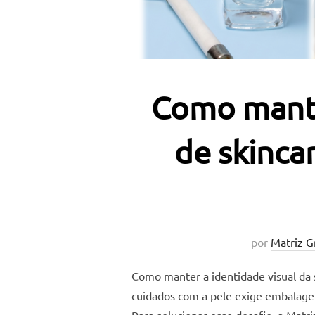
Como manter
de skinca
por
Matriz G
Como manter a identidade visual da 
cuidados com a pele exige embalagen
Para solucionar esse desafio, a Mat