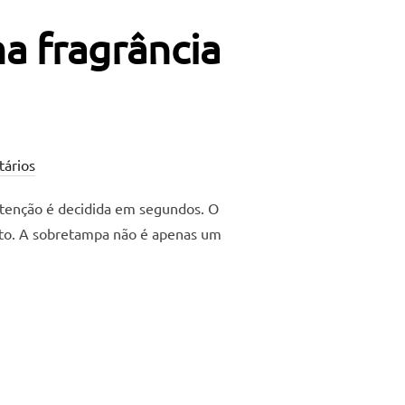
a fragrância
ários
 atenção é decidida em segundos. O
duto. A sobretampa não é apenas um
ANSFORMA UMA FRAGRÂNCIA EM OBJETO DE DESEJO.”