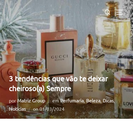
Pular
Pesquisar
para
ALTE
por:
o
conteúdo
3 tendências que vão te deixar
cheiroso(a) Sempre
por
Matriz Group
em
Perfumaria
,
Beleza
,
Dicas
,
Postado
Notícias
on
01/03/2024
em