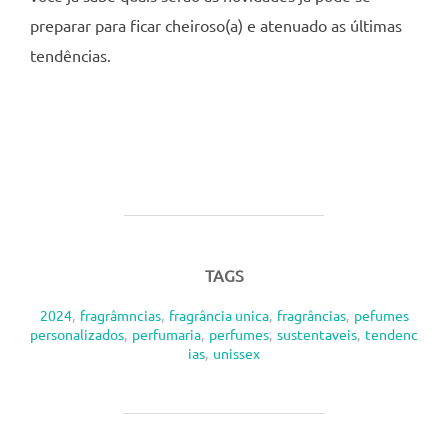
preparar para ficar cheiroso(a) e atenuado as últimas
tendências.
TAGS
2024
,
fragrâmncias
,
fragrância unica
,
fragrâncias
,
pefumes
personalizados
,
perfumaria
,
perfumes
,
sustentaveis
,
tendenc
ias
,
unissex