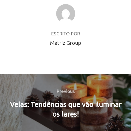
AUTOR DO POST
ESCRITO POR
Matriz Group
Navegação
de
Previous
Previous
Post
Velas: Tendências que vão iluminar
os lares!