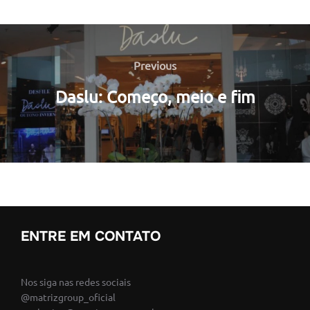
Navegação
de
Previous
Previous
Post
Daslu: Começo, meio e fim
ENTRE EM CONTATO
Nos siga nas redes sociais
@matrizgroup_oficial