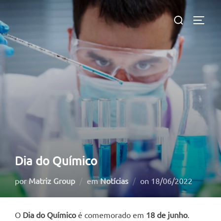
Pular
Pesquisar
para
ALTE
por:
o
conteúdo
Dia do Químico
Postado
por
Matriz Group
em
Notícias
on
18/06/2022
em
O
Dia do Químico
é comemorado em
18 de junho
.