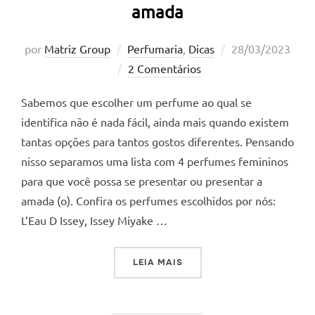
amada
Postado
por
Matriz Group
Perfumaria
,
Dicas
28/03/2023
em
2 Comentários
Sabemos que escolher um perfume ao qual se
identifica não é nada fácil, ainda mais quando existem
tantas opções para tantos gostos diferentes. Pensando
nisso separamos uma lista com 4 perfumes femininos
para que você possa se presentar ou presentar a
amada (o). Confira os perfumes escolhidos por nós:
L’Eau D Issey, Issey Miyake …
“4 PERFUMES FEMININOS 
LEIA MAIS