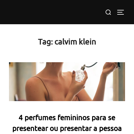
Pular
Pesquisar
para
ALTE
por:
o
conteúdo
Tag:
calvim klein
4 perfumes femininos para se
presentear ou presentar a pessoa