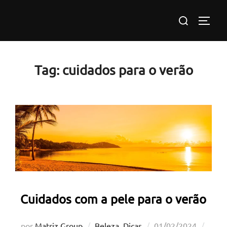
Pular
Pesquisar
para
ALTE
por:
o
conteúdo
Tag:
cuidados para o verão
Cuidados com a pele para o verão
Postado
por
Matriz Group
Beleza
,
Dicas
01/02/2024