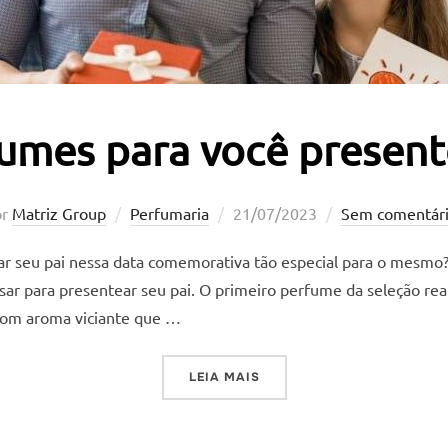
umes para você present
Postado
or
Matriz Group
Perfumaria
21/07/2023
Sem comentári
em
ar seu pai nessa data comemorativa tão especial para o mesm
r para presentear seu pai. O primeiro perfume da seleção reali
 com aroma viciante que …
“TOP 5 PERFUMES PARA VO
LEIA MAIS