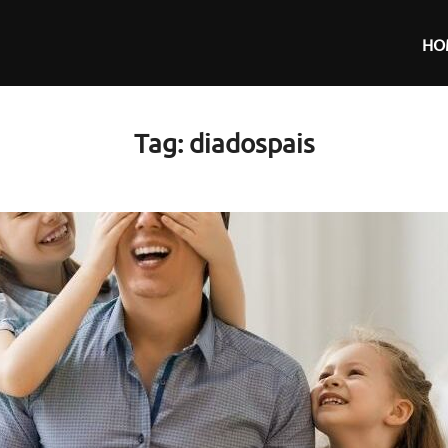
HO
Tag:
diadospais