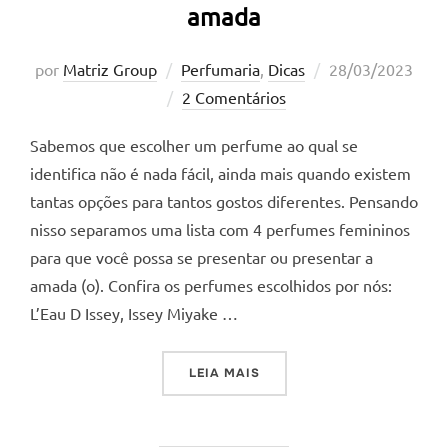
amada
Postado
por
Matriz Group
Perfumaria
,
Dicas
28/03/2023
em
2 Comentários
Sabemos que escolher um perfume ao qual se
identifica não é nada fácil, ainda mais quando existem
tantas opções para tantos gostos diferentes. Pensando
nisso separamos uma lista com 4 perfumes femininos
para que você possa se presentar ou presentar a
amada (o). Confira os perfumes escolhidos por nós:
L’Eau D Issey, Issey Miyake …
“4 PERFUMES FEMININOS 
LEIA MAIS