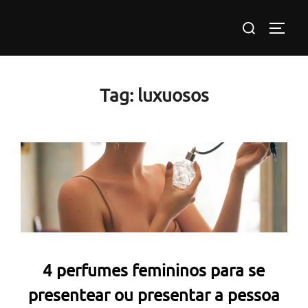
Pular
Pesquisar
para
ALTE
por:
o
conteúdo
Tag:
luxuosos
4 perfumes femininos para se
presentear ou presentar a pessoa