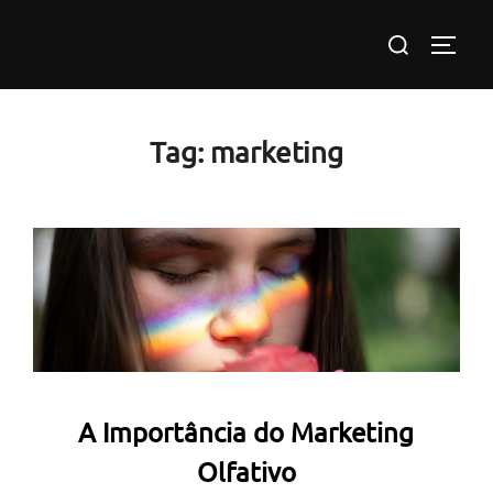
Pular
Pesquisar
para
ALTE
por:
o
conteúdo
Tag:
marketing
A Importância do Marketing
Olfativo