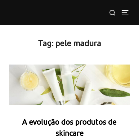
Pular
Pesquisar
para
ALTE
por:
o
conteúdo
Tag:
pele madura
A evolução dos produtos de
skincare