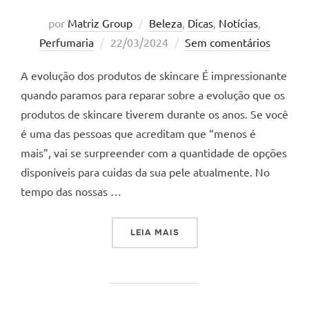
por
Matriz Group
Beleza
,
Dicas
,
Notícias
,
Postado
Perfumaria
22/03/2024
Sem comentários
em
A evolução dos produtos de skincare É impressionante
quando paramos para reparar sobre a evolução que os
produtos de skincare tiverem durante os anos. Se você
é uma das pessoas que acreditam que “menos é
mais”, vai se surpreender com a quantidade de opções
disponíveis para cuidas da sua pele atualmente. No
tempo das nossas …
“A EVOLUÇÃO DOS PRODUT
LEIA MAIS