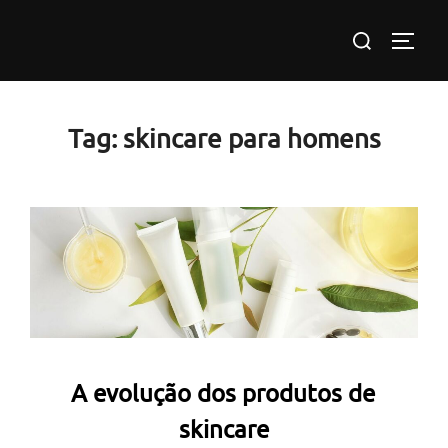
Pular
Pesquisar
para
ALTE
por:
o
conteúdo
Tag:
skincare para homens
A evolução dos produtos de
skincare