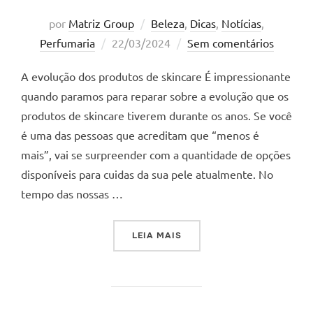
por
Matriz Group
Beleza
,
Dicas
,
Notícias
,
Postado
Perfumaria
22/03/2024
Sem comentários
em
A evolução dos produtos de skincare É impressionante
quando paramos para reparar sobre a evolução que os
produtos de skincare tiverem durante os anos. Se você
é uma das pessoas que acreditam que “menos é
mais”, vai se surpreender com a quantidade de opções
disponíveis para cuidas da sua pele atualmente. No
tempo das nossas …
“A EVOLUÇÃO DOS PRODUT
LEIA MAIS