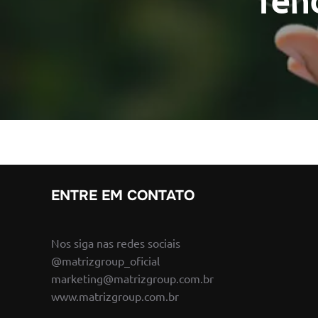
Tend
ENTRE EM CONTATO
Nos siga nas redes sociais
@matrizgroup_oficial
marketing@matrizgroup.com.br
www.matrizgroup.com.br