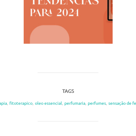
TAGS
apia
,
fitoterapico
,
oleo essencial
,
perfumaria
,
perfumes
,
sensação de fe