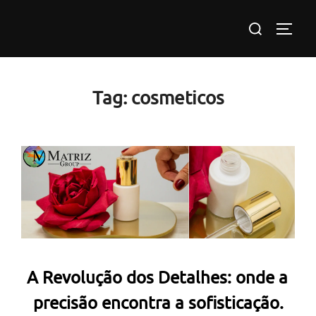
Pular
Pesquisar
para
ALTE
por:
o
conteúdo
Tag:
cosmeticos
A Revolução dos Detalhes: onde a
precisão encontra a sofisticação.