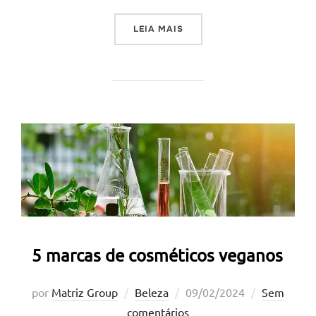
“INOVAÇÕES E TENDÊNCIA
LEIA MAIS
5 marcas de cosméticos veganos
Postado
por
Matriz Group
Beleza
09/02/2024
Sem
em
comentários