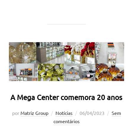
A Mega Center comemora 20 anos
Postado
por
Matriz Group
Notícias
06/04/2023
Sem
em
comentários