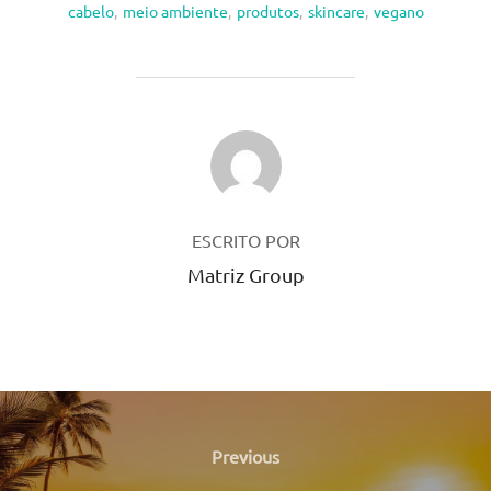
cabelo
,
meio ambiente
,
produtos
,
skincare
,
vegano
AUTOR DO POST
ESCRITO POR
Matriz Group
Navegação
de
Previous
Previous