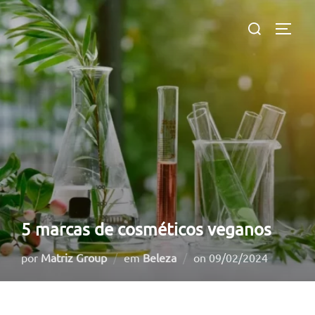
Pular
Pesquisar
para
ALTE
por:
o
conteúdo
5 marcas de cosméticos veganos
Postado
por
Matriz Group
em
Beleza
on
09/02/2024
em