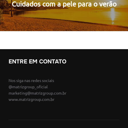
Post
Cuidados com a pele para o verão
ENTRE EM CONTATO
Nos siga nas redes sociais
@matrizgroup_oficial
marketing@matrizgroup.com.br
www.matrizgroup.com.br